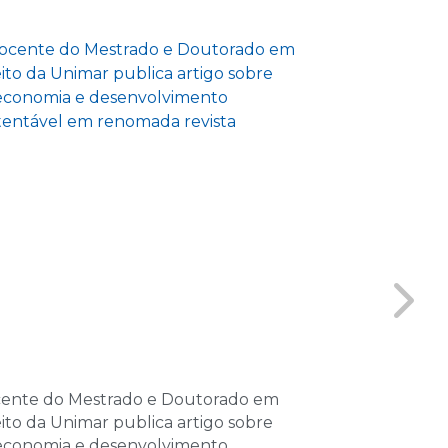
las
e 2026
as
e 2026
las
e 2026
las
de 2026
as
de 2026
ente do Mestrado e Doutorado em
GENE inicia a
las
eito da Unimar publica artigo sobre
e reforça pro
economia e desenvolvimento
interdisciplina