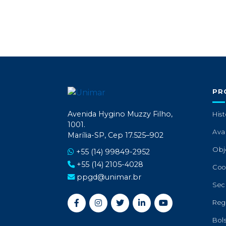
PR
Avenida Hygino Muzzy Filho,
Hist
1001.
Ava
Marília-SP, Cep 17.525–902
Obj
+55 (14) 99849-2952
+55 (14) 2105-4028
Coo
ppgd@unimar.br
Sec
Reg
Bol