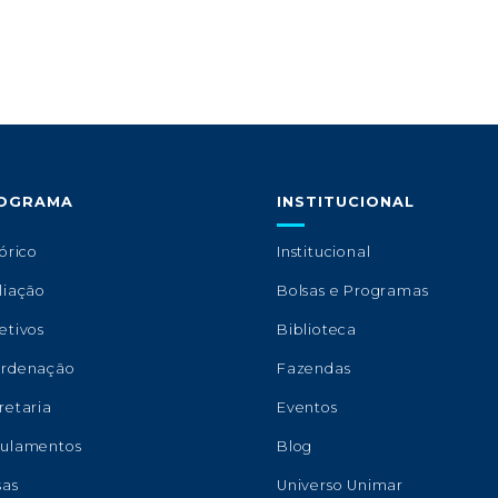
OGRAMA
INSTITUCIONAL
órico
Institucional
liação
Bolsas e Programas
etivos
Biblioteca
rdenação
Fazendas
retaria
Eventos
ulamentos
Blog
sas
Universo Unimar