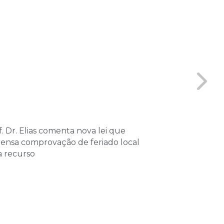
. Dr. Elias comenta nova lei que
Coordenador 
pensa comprovação de feriado local
Vitta, partici
a recurso
sobre Processo
Tributário