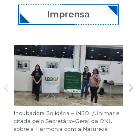
11 de dezembro de 2026
08:00 | Encontro Aulas
Imprensa
12 de dezembro de 2026
08:00 | Encontro Aulas
Incubadora Solidária – INSOL/Unimar é
Co
citada pelo Secretário-Geral da ONU
Jo
sobre a Harmonia com a Natureza
pú
“T