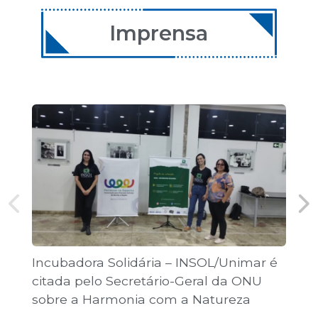
11 de dezembro de 2026
08:00 | Encontro Aulas
Imprensa
12 de dezembro de 2026
08:00 | Encontro Aulas
Incubadora Solidária – INSOL/Unimar é
Co
citada pelo Secretário-Geral da ONU
Jo
sobre a Harmonia com a Natureza
pú
“T