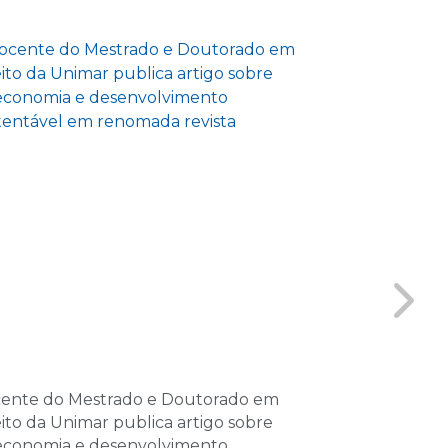
las
e 2026
as
e 2026
las
e 2026
las
de 2026
as
de 2026
ente do Mestrado e Doutorado em
GENE inicia a
las
eito da Unimar publica artigo sobre
e reforça pro
economia e desenvolvimento
interdisciplina