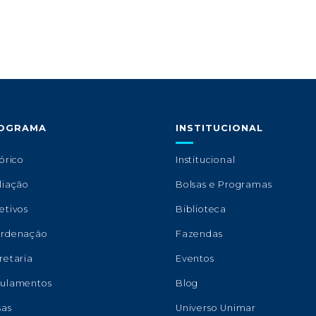
OGRAMA
INSTITUCIONAL
órico
Institucional
liação
Bolsas e Programas
etivos
Biblioteca
rdenação
Fazendas
retaria
Eventos
ulamentos
Blog
sas
Universo Unimar