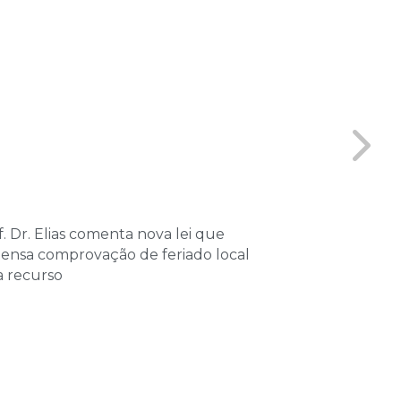
. Dr. Elias comenta nova lei que
Coordenador 
pensa comprovação de feriado local
Vitta, partici
a recurso
sobre Processo
Tributário