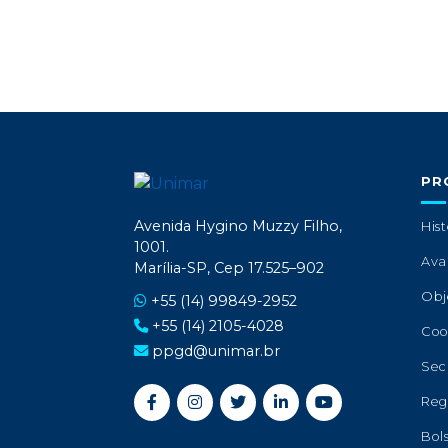
PR
Avenida Hygino Muzzy Filho,
Hist
1001.
Ava
Marília-SP, Cep 17.525–902
Obj
+55 (14) 99849-2952
+55 (14) 2105-4028
Coo
ppgd@unimar.br
Sec
Reg
Bol