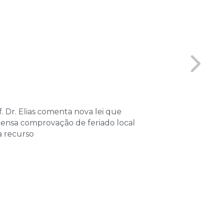
. Dr. Elias comenta nova lei que
Coordenador 
pensa comprovação de feriado local
Vitta, partici
a recurso
sobre Processo
Tributário