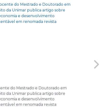
e 2026
as
e 2026
las
e 2026
las
de 2026
as
de 2026
ente do Mestrado e Doutorado em
GENE inicia a
las
eito da Unimar publica artigo sobre
e reforça pro
economia e desenvolvimento
interdisciplina
de 2026
tentável em renomada revista