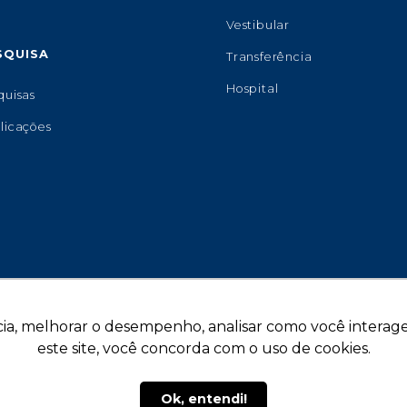
Vestibular
SQUISA
Transferência
Hospital
quisas
licações
ia, melhorar o desempenho, analisar como você interage 
este site, você concorda com o uso de cookies.
Copyright © 2026 - Universidade de Marília.
De
Ok, entendi!