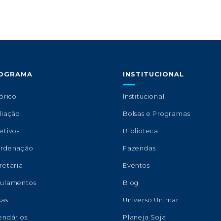
OGRAMA
INSTITUCIONAL
órico
Institucional
liação
Bolsas e Programas
etivos
Biblioteca
rdenação
Fazendas
retaria
Eventos
ulamentos
Blog
sas
Universo Unimar
endários
Planeja Soja