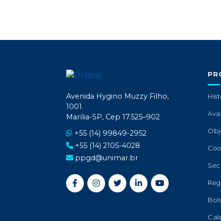
PR
Avenida Hygino Muzzy Filho,
Hist
1001.
Ava
Marília-SP, Cep 17.525–902
Obj
+55 (14) 99849-2952
+55 (14) 2105-4028
Coo
ppgd@unimar.br
Sec
Reg
Bol
Cal