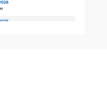
2026
as
2026
las
2026
las
de 2026
as
de 2026
las
de 2026
las