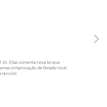
. Dr. Elias comenta nova lei que
Coordenador 
pensa comprovação de feriado local
Vitta, partici
a recurso
sobre Processo
Tributário