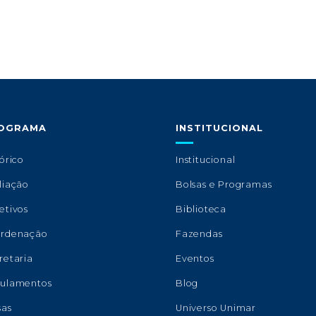
OGRAMA
INSTITUCIONAL
órico
Institucional
liação
Bolsas e Programas
etivos
Biblioteca
rdenação
Fazendas
retaria
Eventos
ulamentos
Blog
sas
Universo Unimar