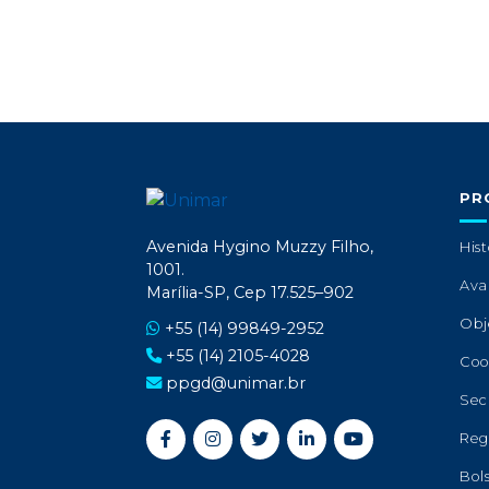
PR
Avenida Hygino Muzzy Filho,
Hist
1001.
Ava
Marília-SP, Cep 17.525–902
Obj
+55 (14) 99849-2952
+55 (14) 2105-4028
Coo
ppgd@unimar.br
Sec
Reg
Bol