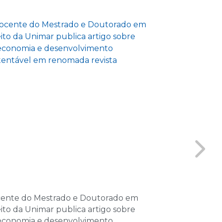
las
e 2026
as
e 2026
las
e 2026
las
de 2026
as
de 2026
ente do Mestrado e Doutorado em
GENE inicia a
las
eito da Unimar publica artigo sobre
e reforça pro
economia e desenvolvimento
interdisciplina