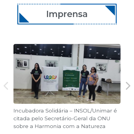
11 de dezembro de 2026
08:00 | Encontro Aulas
Imprensa
12 de dezembro de 2026
08:00 | Encontro Aulas
Incubadora Solidária – INSOL/Unimar é
Co
citada pelo Secretário-Geral da ONU
Jo
sobre a Harmonia com a Natureza
pú
“T