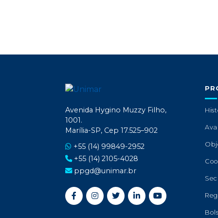
PR
Avenida Hygino Muzzy Filho,
Hist
1001.
Ava
Marília-SP, Cep 17.525–902
Obj
+55 (14) 99849-2952
+55 (14) 2105-4028
Coo
ppgd@unimar.br
Sec
Reg
Bol