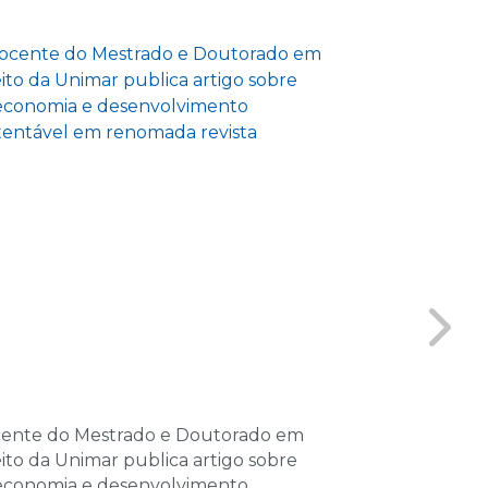
las
e 2026
as
e 2026
las
e 2026
las
de 2026
as
de 2026
ente do Mestrado e Doutorado em
GENE inicia a
las
eito da Unimar publica artigo sobre
e reforça pro
economia e desenvolvimento
interdisciplina