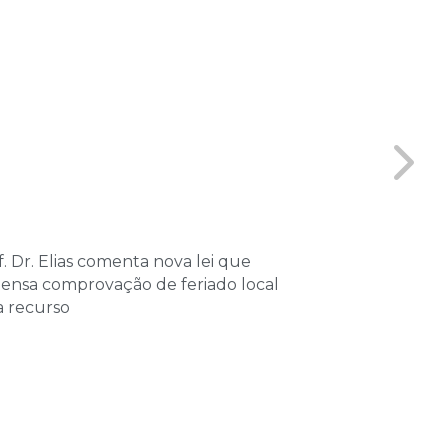
. Dr. Elias comenta nova lei que
Coordenador 
pensa comprovação de feriado local
Vitta, partici
a recurso
sobre Processo
Tributário