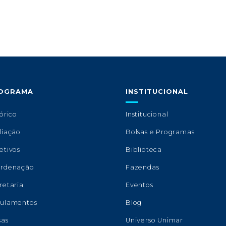
OGRAMA
INSTITUCIONAL
órico
Institucional
liação
Bolsas e Programas
etivos
Biblioteca
rdenação
Fazendas
retaria
Eventos
ulamentos
Blog
sas
Universo Unimar