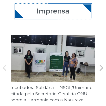
11 de dezembro de 2026
08:00 | Encontro Aulas
Imprensa
12 de dezembro de 2026
08:00 | Encontro Aulas
Incubadora Solidária – INSOL/Unimar é
Co
citada pelo Secretário-Geral da ONU
Jo
sobre a Harmonia com a Natureza
pú
“T