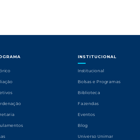
OGRAMA
INSTITUCIONAL
órico
Institucional
liação
Bolsas e Programas
etivos
Biblioteca
rdenação
Fazendas
retaria
Eventos
ulamentos
Blog
sas
Universo Unimar