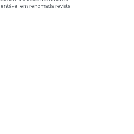
de 2026
tentável em renomada revista
las