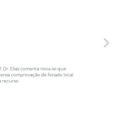
. Dr. Elias comenta nova lei que
Coordenador 
pensa comprovação de feriado local
Vitta, partici
a recurso
sobre Processo
Tributário