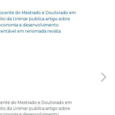
las
e 2026
as
e 2026
las
e 2026
las
de 2026
as
de 2026
ente do Mestrado e Doutorado em
GENE inicia a
las
eito da Unimar publica artigo sobre
e reforça pro
economia e desenvolvimento
interdisciplina