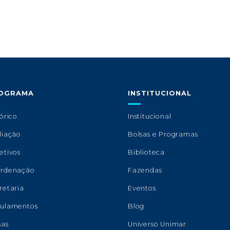
OGRAMA
INSTITUCIONAL
órico
Institucional
liação
Bolsas e Programas
etivos
Biblioteca
rdenação
Fazendas
retaria
Eventos
ulamentos
Blog
sas
Universo Unimar