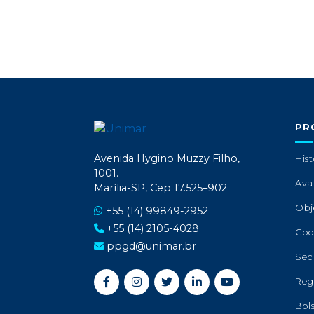
PR
Avenida Hygino Muzzy Filho,
Hist
1001.
Ava
Marília-SP, Cep 17.525–902
Obj
+55 (14) 99849-2952
+55 (14) 2105-4028
Coo
ppgd@unimar.br
Sec
Reg
Bol