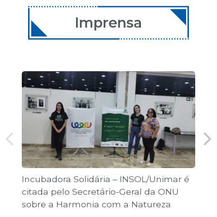
11 de dezembro de 2026
08:00 | Encontro Aulas
Imprensa
12 de dezembro de 2026
08:00 | Encontro Aulas
Incubadora Solidária – INSOL/Unimar é
Co
citada pelo Secretário-Geral da ONU
Jo
sobre a Harmonia com a Natureza
pú
“T