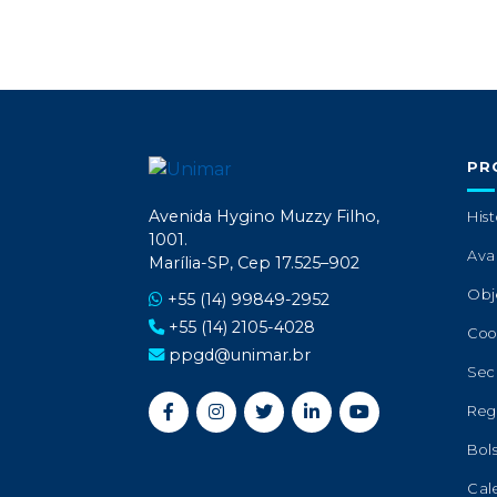
PR
Avenida Hygino Muzzy Filho,
Hist
1001.
Ava
Marília-SP, Cep 17.525–902
Obj
+55 (14) 99849-2952
+55 (14) 2105-4028
Coo
ppgd@unimar.br
Sec
Reg
Bol
Cal