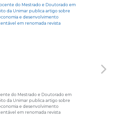
e 2026
as
e 2026
las
e 2026
las
de 2026
as
de 2026
ente do Mestrado e Doutorado em
GENE inicia a
las
eito da Unimar publica artigo sobre
e reforça pro
economia e desenvolvimento
interdisciplina
de 2026
tentável em renomada revista