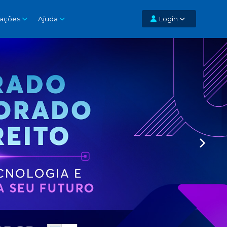
cações
Ajuda
Login