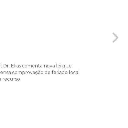
. Dr. Elias comenta nova lei que
Coordenador 
pensa comprovação de feriado local
Vitta, partici
a recurso
sobre Processo
Tributário