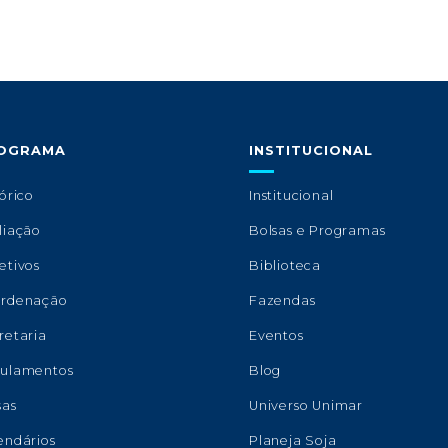
OGRAMA
INSTITUCIONAL
órico
Institucional
liação
Bolsas e Programas
etivos
Biblioteca
rdenação
Fazendas
retaria
Eventos
ulamentos
Blog
sas
Universo Unimar
endários
Planeja Soja