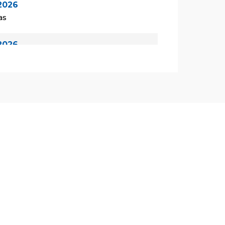
2026
as
2026
las
2026
las
de 2026
as
de 2026
las
de 2026
las