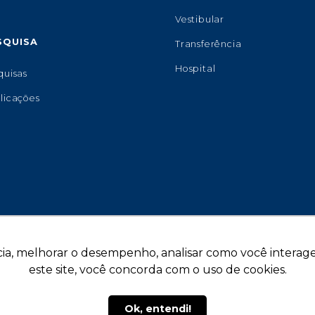
Vestibular
SQUISA
Transferência
Hospital
quisas
licações
ia, melhorar o desempenho, analisar como você interage 
este site, você concorda com o uso de cookies.
Copyright © 2026 - Universidade de Marília.
De
Ok, entendi!