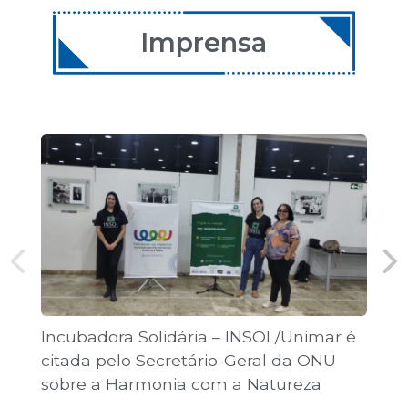
11 de dezembro de 2026
08:00 | Encontro Aulas
Imprensa
12 de dezembro de 2026
08:00 | Encontro Aulas
Incubadora Solidária – INSOL/Unimar é
Co
citada pelo Secretário-Geral da ONU
Jo
sobre a Harmonia com a Natureza
pú
“T