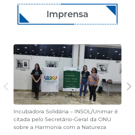
11 de dezembro de 2026
08:00 | Encontro Aulas
Imprensa
12 de dezembro de 2026
08:00 | Encontro Aulas
Incubadora Solidária – INSOL/Unimar é
Co
citada pelo Secretário-Geral da ONU
Jo
sobre a Harmonia com a Natureza
pú
“T