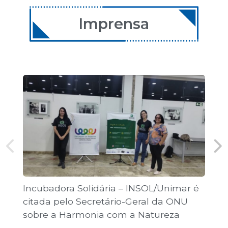
11 de dezembro de 2026
08:00 | Encontro Aulas
Imprensa
12 de dezembro de 2026
08:00 | Encontro Aulas
Incubadora Solidária – INSOL/Unimar é
Co
citada pelo Secretário-Geral da ONU
Jo
sobre a Harmonia com a Natureza
pú
“T