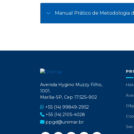
Manual Prático de Metodologia da
PR
Avenida Hygino Muzzy Filho,
Hist
1001.
Ava
Marília-SP, Cep 17.525–902
Obj
+55 (14) 99849-2952
+55 (14) 2105-4028
Coo
ppgd@unimar.br
Sec