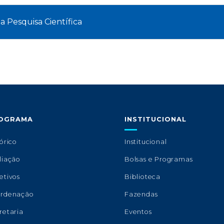
 Pesquisa Científica
OGRAMA
INSTITUCIONAL
órico
Institucional
liação
Bolsas e Programas
etivos
Biblioteca
rdenação
Fazendas
retaria
Eventos