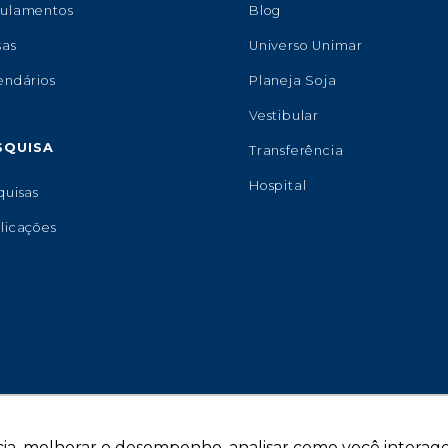
ulamentos
Blog
sas
Universo Unimar
endários
Planeja Soja
Vestibular
SQUISA
Transferência
Hospital
quisas
licações
ia, melhorar o desempenho, analisar como você interage 