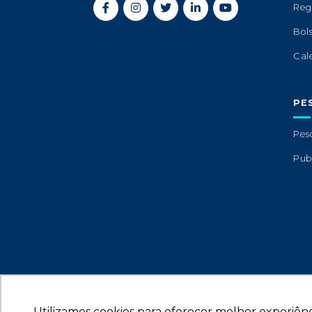
Reg
Bol
Cal
PE
Pes
Pub
Utilizamos cookies para oferecer melhor experiênc