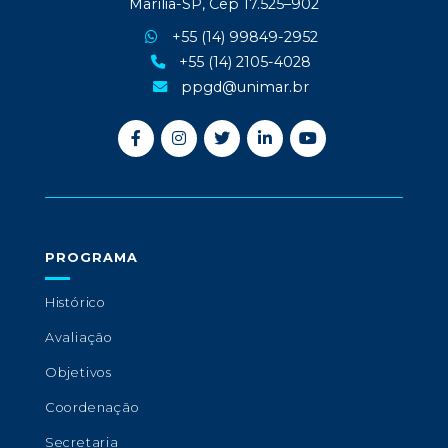
Marília-SP, Cep 17.525–902
+55 (14) 99849-2952
+55 (14) 2105-4028
ppgd@unimar.br
PROGRAMA
Histórico
Avaliação
Objetivos
Coordenação
Secretaria